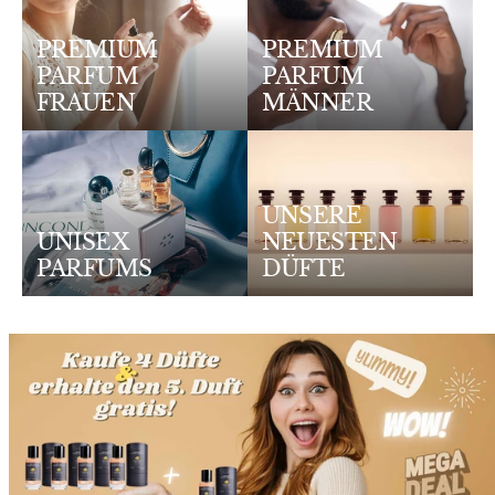
PREMIUM
PREMIUM
PARFUM
PARFUM
FRAUEN
MÄNNER
UNSERE
UNISEX
NEUESTEN
PARFUMS
DÜFTE