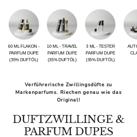
60 ML FLAKON -
10 ML - TRAVEL
3 ML - TESTER
AUT
PARFUM DUPE
PARFUM DUPE
PARFUM DUPE
CL
(35% DUFTÖL)
(35% DUFTÖL)
(35% DUFTÖL)
Verführerische Zwillingsdüfte zu
Markenparfums. Riechen genau wie das
Original!
DUFTZWILLINGE &
PARFUM DUPES