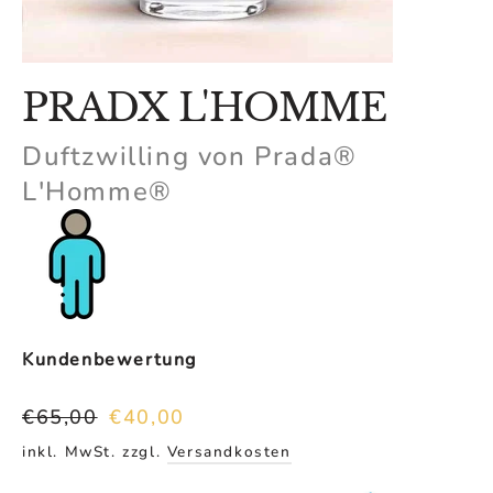
PRADX L'HOMME
Duftzwilling von Prada®
L'Homme®
Kundenbewertung
Normaler
Sonderpreis
€65,00
€40,00
Preis
inkl. MwSt. zzgl.
Versandkosten