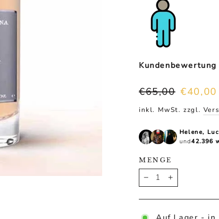
Ã
Kundenbewertung
Normaler
Sonderpr
€65,00
€40,00
Preis
inkl. MwSt. zzgl.
Ver
Helene, Lu
und
42.396 w
MENGE
−
+
Auf Lager - in