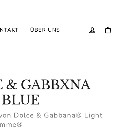
Einka
Einloggen
ONTAKT
ÜBER UNS
 & GABBXNA
 BLUE
 von Dolce & Gabbana® Light
Homme®