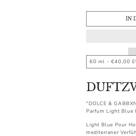
IN 
DUFTZ
"DOLCE & GABBXNA
Parfum Light Blu
Light Blue Pour Ho
mediterraner Verfü