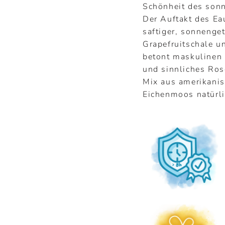
¢
Schönheit des son
Der Auftakt des Ea
saftiger, sonnenget
Grapefruitschale u
betont maskulinen 
und sinnliches Ros
Mix aus amerikani
Eichenmoos natürli