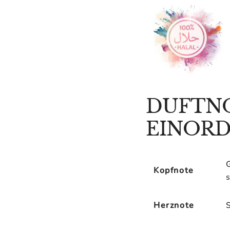
â
DUFTN
EINOR
Kopfnote
Herznote