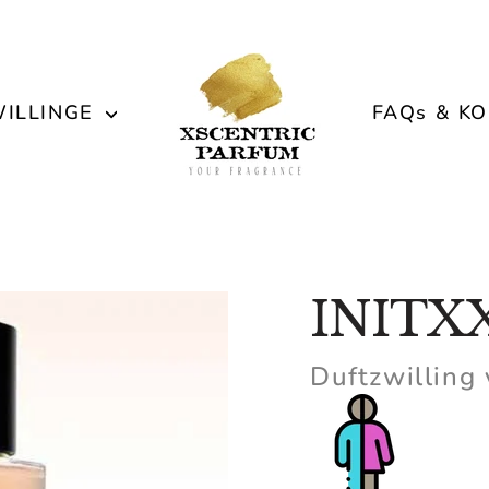
ILLINGE
FAQs & K
INITX
Duftzwilling