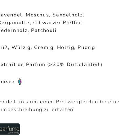
Lavendel, Moschus, Sandelholz,
Bergamotte, schwarzer Pfeffer,
Zedernholz, Patchouli
Süß, Würzig, Cremig, Holzig, Pudrig
Extrait de Parfum (>30% Duftölanteil)
unisex
gende Links um einen Preisvergleich oder eine
fumbeschreibung zu erhalten: