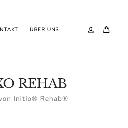
Einka
Einloggen
ONTAKT
ÜBER UNS
XO REHAB
 von Initio® Rehab®