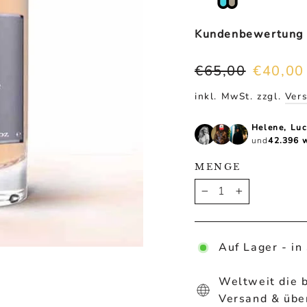
Ã
Kundenbewertung
Normaler
Sonderpr
€65,00
€40,00
Preis
inkl. MwSt. zzgl.
Ver
Helene, Lu
und
42.396 w
MENGE
−
+
Auf Lager - in
Weltweit die 
Versand & übe