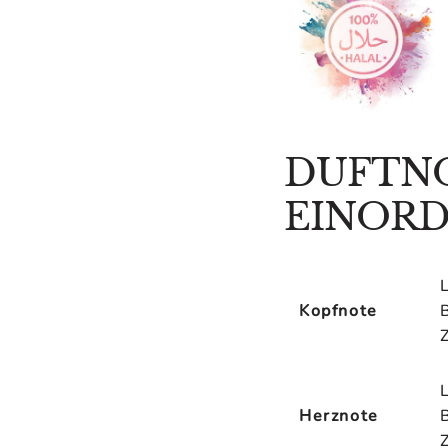
â
DUFTN
EINOR
Kopfnote
Herznote