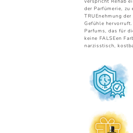
¢
verspricht Rehab e
der Parfümerie, zu
TRUEnehmung der S
Gefühle hervorruft.
Parfums, das für di
keine FALSEen Farb
narzisstisch, kostb