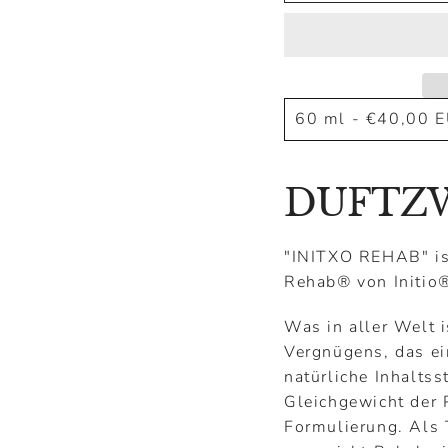
DUFTZ
"INITXO REHAB" is
Rehab
®
von Initio
Was in aller Welt i
Vergnügens, das ein
natürliche Inhaltss
Gleichgewicht der 
Formulierung. Als 