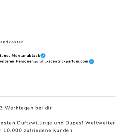
eis
sandkosten
ciano, Montanablack
eiteren Personen
gefällt
xscentric-parfum.com
 3 Werktagen bei dir
besten Duftzwillinge und Dupes! Weltweiter
r 10.000 zufriedene Kunden!