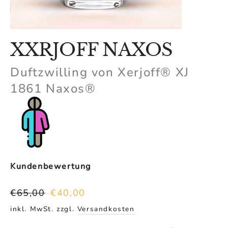
XXRJOFF NAXOS
Duftzwilling von Xerjoff® XJ
1861 Naxos®
Kundenbewertung
Normaler
Sonderpreis
€65,00
€40,00
Preis
inkl. MwSt. zzgl.
Versandkosten